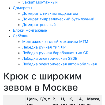
Захват монтажный
Домкраты
Домкрат с низким подхватом
Домкрат гидравлический бутылочный
Домкрат реечный
Блоки монтажные
Лебёдки
Монтажно-тяговый механизм МТМ
Лебедка ручная тип ЛР
Лебедка ручная барабанная тип GR
Лебедка электрическая 380В
Лебедка электрическая автомобильная
Крюк с широким
зевом в Москве
Цепь,
Г/п, т
P,
H,
K,
A,
Масса,
мм
мм
мм
мм
мм
кг