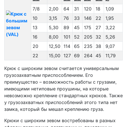
7/8
2,00
64
31
120
18
1,09
10
3,15
76
33
146
22
1,95
13
5,30
89
45
175
27
3,22
16
8,00
101
52
205
32
5,26
20
12,50
114
65
235
38
9,07
22
15,00
127
69
264
45
11,79
Крюк с широким зевом считается универсальным
грузозахватным приспособлением. Его
преимущество – возможность работы с грузами,
имеющими нетиповые проушины, на которые
невозможно крепление стандартных крюков. Также
у грузозахватных приспособлений этого типа нет
замка, который бы мешал креплению груза.
Крюки с широким зевом востребованы в разных