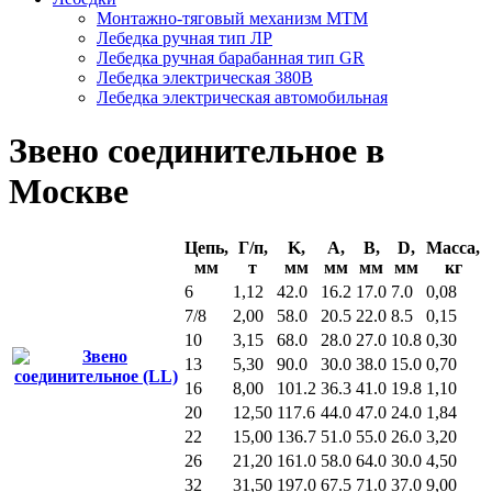
Монтажно-тяговый механизм МТМ
Лебедка ручная тип ЛР
Лебедка ручная барабанная тип GR
Лебедка электрическая 380В
Лебедка электрическая автомобильная
Звено соединительное в
Москве
Цепь,
Г/п,
K,
A,
B,
D,
Масса,
мм
т
мм
мм
мм
мм
кг
6
1,12
42.0
16.2
17.0
7.0
0,08
7/8
2,00
58.0
20.5
22.0
8.5
0,15
10
3,15
68.0
28.0
27.0
10.8
0,30
13
5,30
90.0
30.0
38.0
15.0
0,70
16
8,00
101.2
36.3
41.0
19.8
1,10
20
12,50
117.6
44.0
47.0
24.0
1,84
22
15,00
136.7
51.0
55.0
26.0
3,20
26
21,20
161.0
58.0
64.0
30.0
4,50
32
31,50
197.0
67.5
71.0
37.0
9,00