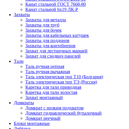
Канат стальной ГОСТ 7668-80
Канат стальной 6x19 ЛК-Р
Захваты
Захваты для металла
Захваты для труб
Захваты для бочек
Захваты для кабельных катушек
Захваты для поддонов
Захваты для контейнеров
Захват для лестничных маршей
Захват для сэндвич панелей
Тали
Таль ручная цепная
Таль ручная рычажная
Таль электрическая тип Т10 (Болгария)
Таль электрическая тип ТЭ (Россия)
Каретка для тали приводная
Каретка для тали холостая
Захват монтажный
Домкраты
Домкрат с низким подхватом
Домкрат гидравлический бутылочный
Домкрат реечный
Блоки монтажные
Лебёдки