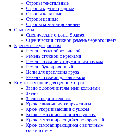
Стропы текстильные
Стропы круглопрядные
Стропы канатные
Стропы цепные
Стропы комбинированные
Спансеты
Сценические стропы Spanset
Сценический стяжной ремень черного цвета
Крепежные устройства
Ремень стяжной кольцевой
Ремень стяжной с крюками
Ремень стяжной с пружинным замком
Ремень буксировочный
Цепи для крепления груза
Ремень стяжной для автовоза
Комплектующие для цепных строп
Звено с дополнительными кольцами
Звено
Звено соединительное
Крюк с вилочным сопряжением
Крюк укорачивающий с ушком
Крюк самозапирающийся с ушком
Крюк самозапирающийся поворотный
Крюк самозапирающийся с вилочным
соединением