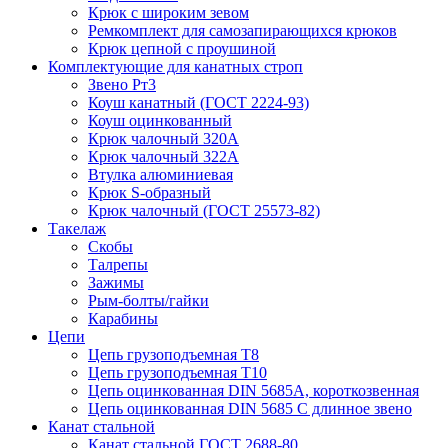
Крюк с широким зевом
Ремкомплект для самозапирающихся крюков
Крюк цепной с проушиной
Комплектующие для канатных строп
Звено Рт3
Коуш канатный (ГОСТ 2224-93)
Коуш оцинкованный
Крюк чалочный 320А
Крюк чалочный 322А
Втулка алюминиевая
Крюк S-образный
Крюк чалочный (ГОСТ 25573-82)
Такелаж
Скобы
Талрепы
Зажимы
Рым-болты/гайки
Карабины
Цепи
Цепь грузоподъемная Т8
Цепь грузоподъемная Т10
Цепь оцинкованная DIN 5685A, короткозвенная
Цепь оцинкованная DIN 5685 С длинное звено
Канат стальной
Канат стальной ГОСТ 2688-80