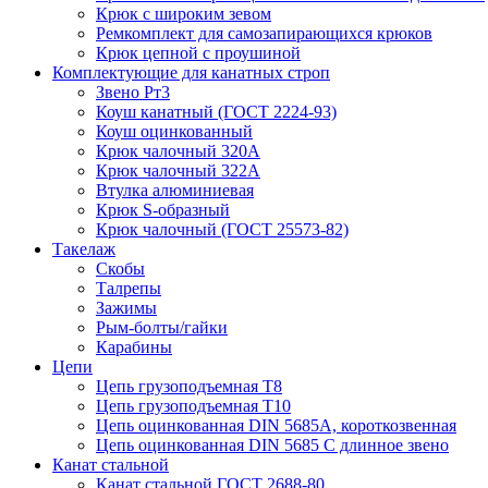
Крюк с широким зевом
Ремкомплект для самозапирающихся крюков
Крюк цепной с проушиной
Комплектующие для канатных строп
Звено Рт3
Коуш канатный (ГОСТ 2224-93)
Коуш оцинкованный
Крюк чалочный 320А
Крюк чалочный 322А
Втулка алюминиевая
Крюк S-образный
Крюк чалочный (ГОСТ 25573-82)
Такелаж
Скобы
Талрепы
Зажимы
Рым-болты/гайки
Карабины
Цепи
Цепь грузоподъемная Т8
Цепь грузоподъемная Т10
Цепь оцинкованная DIN 5685A, короткозвенная
Цепь оцинкованная DIN 5685 С длинное звено
Канат стальной
Канат стальной ГОСТ 2688-80