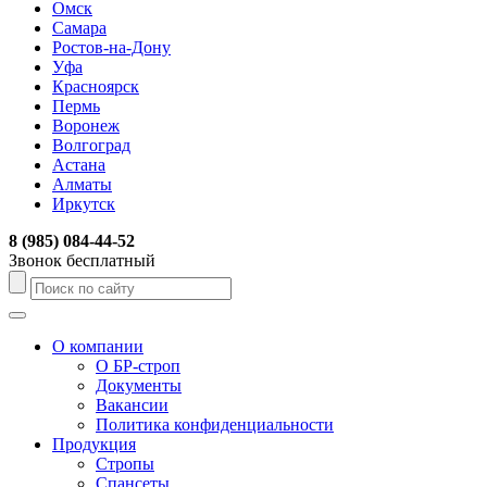
Омск
Самара
Ростов-на-Дону
Уфа
Красноярск
Пермь
Воронеж
Волгоград
Астана
Алматы
Иркутск
8 (985) 084-44-52
Звонок бесплатный
О компании
О БР-строп
Документы
Вакансии
Политика конфиденциальности
Продукция
Стропы
Спансеты