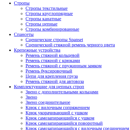
Стропы
Стропы текстильные
Стропы круглопрядные
Стропы канатные
Стропы цепные
Стропы комбинированные
Спансеты
Сценические стропы Spanset
Сценический стяжной ремень черного цвета
Крепежные устройства
Ремень стяжной кольцевой
Ремень стяжной с крюками
Ремень стяжной с пружинным замком
Ремень буксировочный
Цепи для крепления груза
Ремень стяжной для автовоза
Комплектующие для цепных строп
Звено с дополнительными кольцами
Звено
Звено соединительное
Крюк с вилочным сопряжением
Крюк укорачивающий с ушком
Крюк самозапирающийся с ушком
Крюк самозапирающийся поворотный
Крюк самозапирающийся с вилочным соединением